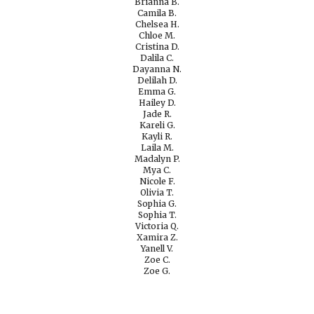
Brianna B.
Camila B.
Chelsea H.
Chloe M.
Cristina D.
Dalila C.
Dayanna N.
Delilah D.
Emma G.
Hailey D.
Jade R.
Kareli G.
Kayli R.
Laila M.
Madalyn P.
Mya C.
Nicole F.
Olivia T.
Sophia G.
Sophia T.
Victoria Q.
Xamira Z.
Yanell V.
Zoe C.
Zoe G.