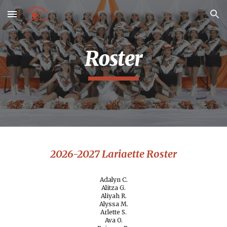
Skip to main content
Skip to navigation
Roster
2026-2027
Lariaette
Roster
Adalyn C.
Alitza G.
Aliyah R.
Alyssa M.
Arlette S.
Ava O.